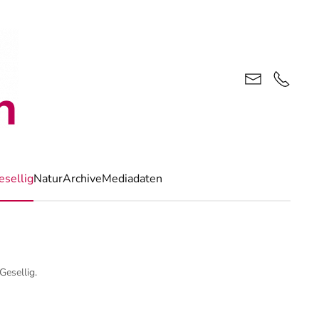
esellig
Natur
Archive
Mediadaten
Gesellig
.