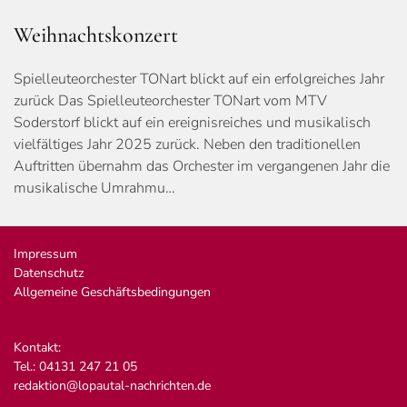
Weihnachtskonzert
Spielleuteorchester TONart blickt auf ein erfolgreiches Jahr
zurück Das Spielleuteorchester TONart vom MTV
Soderstorf blickt auf ein ereignisreiches und musikalisch
vielfältiges Jahr 2025 zurück. Neben den traditionellen
Auftritten übernahm das Orchester im vergangenen Jahr die
musikalische Umrahmu…
Impressum
Datenschutz
Allgemeine Geschäftsbedingungen
Kontakt:
Tel.: 04131 247 21 05
redaktion@lopautal-nachrichten.de