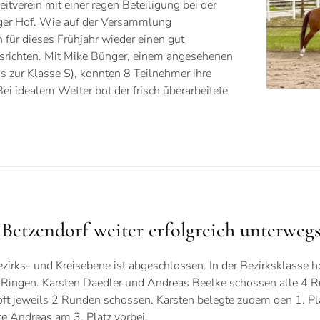
tverein mit einer regen Beteiligung bei der
er Hof. Wie auf der Versammlung
 für dieses Frühjahr wieder einen gut
ichten. Mit Mike Bünger, einem angesehenen
is zur Klasse S), konnten 8 Teilnehmer ihre
i idealem Wetter bot der frisch überarbeitete
Betzendorf weiter erfolgreich unterweg
ks- und Kreisebene ist abgeschlossen. In der Bezirksklasse ho
 Ringen. Karsten Daedler und Andreas Beelke schossen alle 4 
ft jeweils 2 Runden schossen. Karsten belegte zudem den 1. Pla
e Andreas am 3. Platz vorbei.