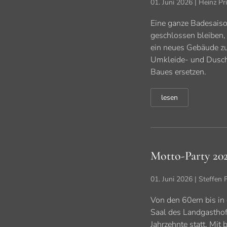
01. Juni 2026
| Heinz Pr
Eine ganze Badesais
geschlossen bleiben,
ein neues Gebäude zu
Umkleide- und Dusch
Baues ersetzen.
lesen
Motto-Party 20
01. Juni 2026
| Steffen 
Von den 60ern bis in 
Saal des Landgasthofe
Jahrzehnte statt. Mit