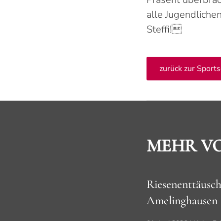
alle Jugendlichen
Steffi!
zurück zur Sports
MEHR V
Riesenenttäusc
Amelinghausen