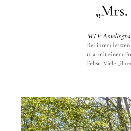
„Mrs.
MTV Amelinghause
Bei ihrem letzten
u. a. mit einem F
Fehse. Viele „ihr
…