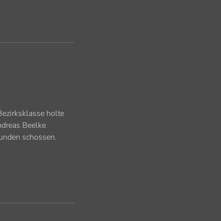
s
ezirksklasse holte
ndreas Beelke
Runden schossen.