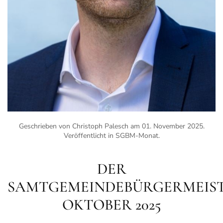
Geschrieben von Christoph Palesch am
01. November 2025
.
Veröffentlicht in
SGBM-Monat
.
DER
SAMTGEMEINDEBÜRGERMEIS
OKTOBER 2025